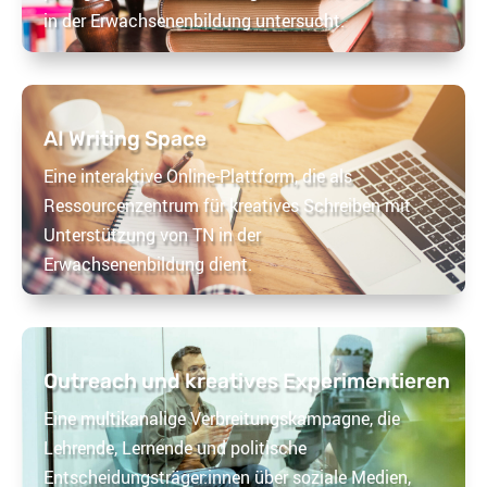
in der Erwachsenenbildung untersucht.
AI Writing Space
Eine interaktive Online-Plattform, die als
Ressourcenzentrum für kreatives Schreiben mit
Unterstützung von TN in der
Erwachsenenbildung dient.
Outreach und kreatives Experimentieren
Eine multikanalige Verbreitungskampagne, die
Lehrende, Lernende und politische
Entscheidungsträger:innen über soziale Medien,