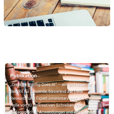
Publikation
„Creative Writing Goes AI“ – ein umfassender
Bericht für Lehrende, basierend auf Desk
Research und Expert:inneninterviews, der die
Rolle von KI im kreativen Schreiben, ihre
pädagogischen Anwendungen und ihre Grenzen