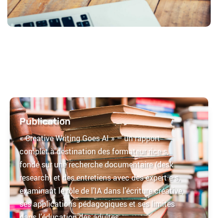
Publication
« Creative Writing Goes AI » – un rapport
complet à destination des formateur·rice·s,
fondé sur une recherche documentaire (desk
research) et des entretiens avec des expert·e·s,
examinant le rôle de l’IA dans l’écriture créative,
ses applications pédagogiques et ses limites
dans l’éducation des adultes.