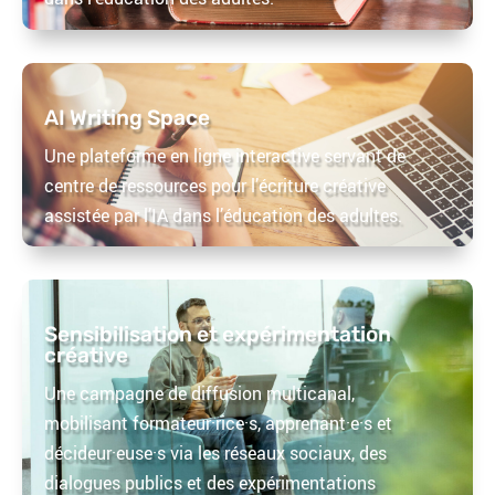
AI Writing Space
Une plateforme en ligne interactive servant de
centre de ressources pour l’écriture créative
assistée par l’IA dans l’éducation des adultes.
Sensibilisation et expérimentation
créative
Une campagne de diffusion multicanal,
mobilisant formateur·rice·s, apprenant·e·s et
décideur·euse·s via les réseaux sociaux, des
dialogues publics et des expérimentations